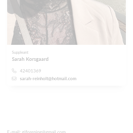
Suppleant
Sarah Korsgaard
42401369
sarah-reinholt@hotmail.com
E-mail:
giforening@gmail.com