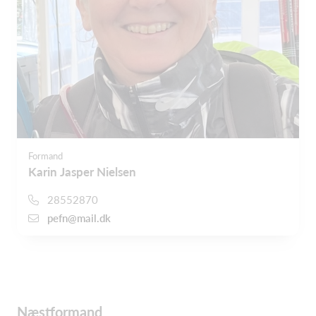
Formand
Karin Jasper Nielsen
28552870
pefn@mail.dk
Næstformand