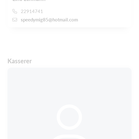
22914741
speedymig85@hotmail.com
Kasserer